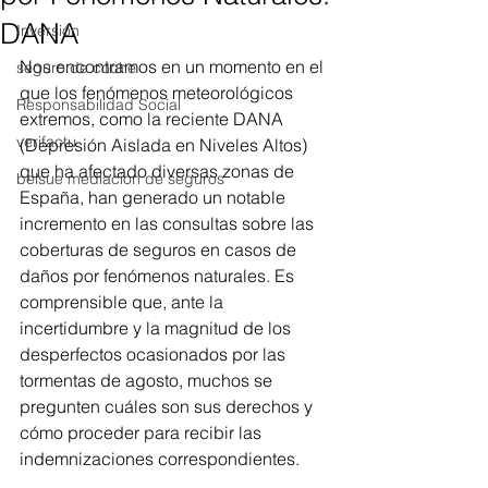
DANA
Inversión
Nos encontramos en un momento en el 
seguro de coche
que los fenómenos meteorológicos 
Responsabilidad Social
extremos, como la reciente DANA 
verifactu
(Depresión Aislada en Niveles Altos) 
que ha afectado diversas zonas de 
belsue mediacion de seguros
España, han generado un notable 
incremento en las consultas sobre las 
coberturas de seguros en casos de 
daños por fenómenos naturales. Es 
comprensible que, ante la 
incertidumbre y la magnitud de los 
desperfectos ocasionados por las 
tormentas de agosto, muchos se 
pregunten cuáles son sus derechos y 
cómo proceder para recibir las 
indemnizaciones correspondientes.