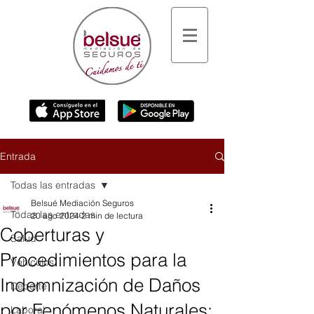
Entrada
Todas las entradas
Belsué Mediación Seguros
Todas las entradas
20 ago 2024
2 min de lectura
Coberturas y
Salud
Procedimientos para la
Vehículos
Indemnización de Daños
Deporte
por Fenómenos Naturales:
Laboral