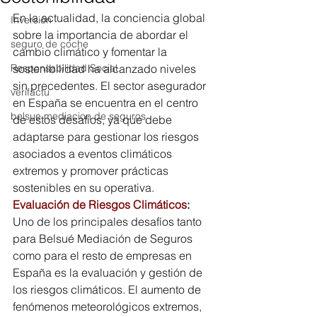
En la actualidad, la conciencia global 
Inversión
sobre la importancia de abordar el 
seguro de coche
cambio climático y fomentar la 
Responsabilidad Social
sostenibilidad ha alcanzado niveles 
sin precedentes. El sector asegurador 
verifactu
en España se encuentra en el centro 
belsue mediacion de seguros
de estos desafíos, ya que debe 
adaptarse para gestionar los riesgos 
asociados a eventos climáticos 
extremos y promover prácticas 
sostenibles en su operativa.
Evaluación de Riesgos Climáticos
:
Uno de los principales desafíos tanto 
para Belsué Mediación de Seguros 
como para el resto de empresas en 
España es la evaluación y gestión de 
los riesgos climáticos. El aumento de 
fenómenos meteorológicos extremos, 