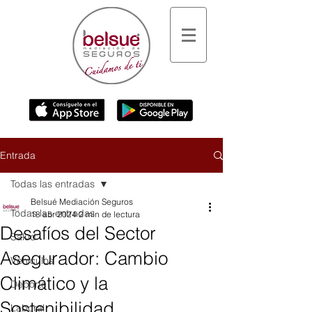
Entrada
Todas las entradas
Belsué Mediación Seguros
Todas las entradas
18 abr 2024
2 min de lectura
Desafíos del Sector
Salud
Asegurador: Cambio
Vehículos
Climático y la
Deporte
Sostenibilidad
Laboral