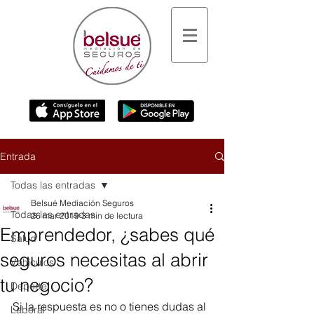
Entrada
Todas las entradas
Belsué Mediación Seguros
Todas las entradas
26 mar 2019
3 min de lectura
Emprendedor, ¿sabes qué
Salud
seguros necesitas al abrir
Vehículos
tu negocio?
Deporte
Si la respuesta es no o tienes dudas al 
Laboral