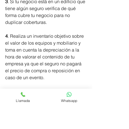
3
. Si tu negocio está en un edificio que 
tiene algún seguro verifica de qué 
forma cubre tu negocio para no 
duplicar coberturas.
4
. Realiza un inventario objetivo sobre 
el valor de los equipos y mobiliario y 
toma en cuenta la depreciación a la 
hora de valorar el contenido de tu 
empresa ya que el seguro no pagará 
el precio de compra o reposición en 
caso de un evento.
5
. No te guardes ninguna pregunta, 
solo así podrás conocer con 
Llamada
Whatsapp
seguridad si ese seguro que te 
ofrecen es el que se ajusta a tus 
necesidades y si conoces personas 
que tenga seguros contratados del tio 