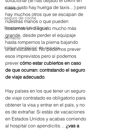
solucionar (te has dejado el bikini en 
casa, justo hay huelga de taxis…) pero 
Inversión
hay muchos otros que se escapan de 
seguro de coche
nuestras manos o que pueden 
Responsabilidad Social
costarnos un disgusto mucho más 
grande, desde perder el equipaje 
verifactu
hasta rompernos la pierna bajando 
belsue mediacion de seguros
unas escaleras. No podemos prever 
esos imprevistos pero sí podemos 
prever 
cómo estar cubiertos en caso 
de que ocurran: contratando el seguro 
de viaje adecuado
.
Hay países en los que tener un seguro 
de viaje contratado es obligatorio para 
obtener la visa y entrar en el país, y no 
es de extrañar. Si estás de vacaciones 
en Estados Unidos y acabas corriendo 
al hospital con apendicitis… 
¿vas a 