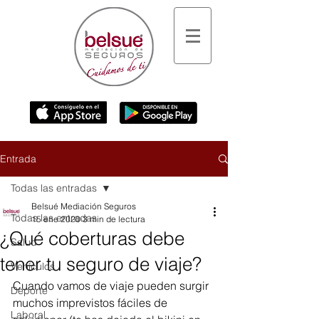
Entrada
Todas las entradas
Belsué Mediación Seguros
Todas las entradas
15 ene 2020
3 min de lectura
¿Qué coberturas debe
Salud
tener tu seguro de viaje?
Vehículos
Cuando vamos de viaje pueden surgir 
Deporte
muchos imprevistos fáciles de 
Laboral