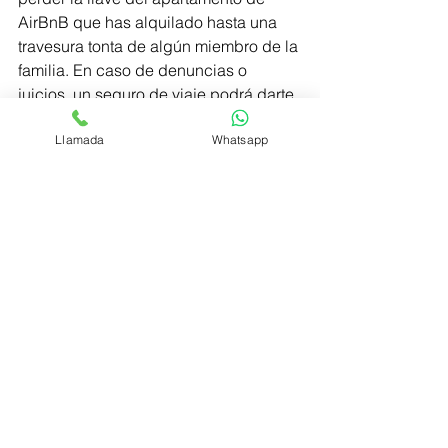
AirBnB que has alquilado hasta una 
travesura tonta de algún miembro de la 
familia. En caso de denuncias o 
juicios, un seguro de viaje podrá darte 
asistencia legal a distancia, o incluso 
Llamada
Whatsapp
cubrir los gastos.
Darte una buena información y una 
buena gestión son primordiales para 
nosotros.
Belsué Mediación de Seguros.
#CrecemosContigo
.
Salud
Inversión