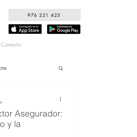
976 221 423
Contacto
che
ra
ctor Asegurador:
o y la