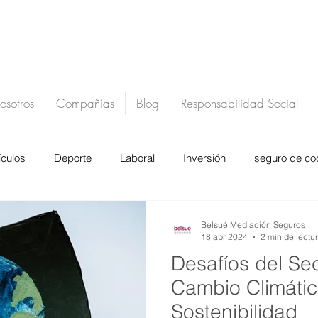
osotros
Compañías
Blog
Responsabilidad Social
ículos
Deporte
Laboral
Inversión
seguro de co
actu
belsue mediacion de seguros
Belsué Mediación Seguros
18 abr 2024
2 min de lectu
Desafíos del Se
Cambio Climátic
Sostenibilidad