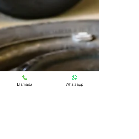
Llamada
Whatsapp