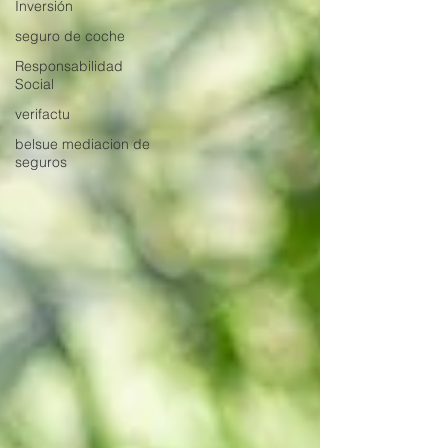
Inversión
seguro de coche
Responsabilidad
Social
verifactu
belsue mediacion de
seguros