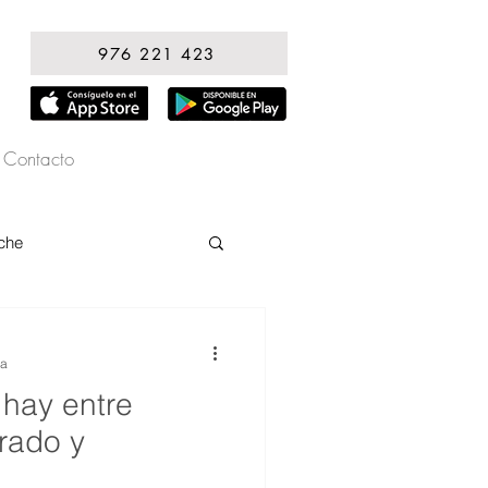
976 221 423
Contacto
che
ra
 hay entre
rado y