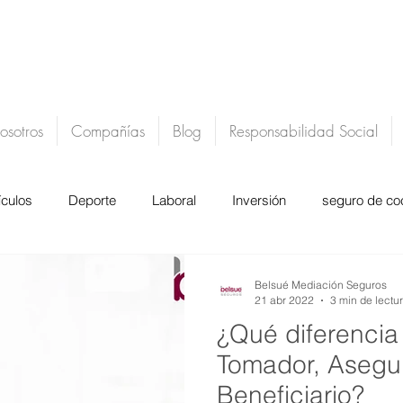
osotros
Compañías
Blog
Responsabilidad Social
ículos
Deporte
Laboral
Inversión
seguro de co
actu
belsue mediacion de seguros
Belsué Mediación Seguros
21 abr 2022
3 min de lectu
¿Qué diferencia
Tomador, Asegu
Beneficiario?