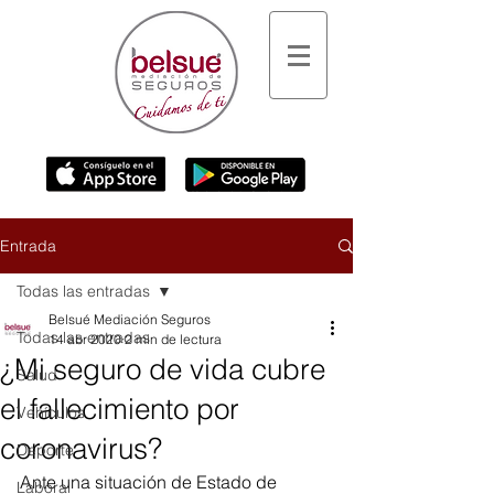
Entrada
Todas las entradas
Belsué Mediación Seguros
Todas las entradas
14 abr 2020
2 min de lectura
¿Mi seguro de vida cubre
Salud
el fallecimiento por
Vehículos
coronavirus?
Deporte
Ante una situación de Estado de 
Laboral