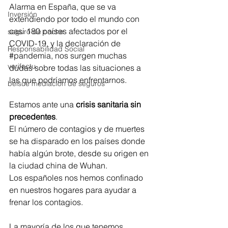
Alarma en España, que se va 
Inversión
extendiendo por todo el mundo con 
casi 180 países afectados por el 
seguro de coche
COVID-19, y la declaración de 
Responsabilidad Social
#pandemia
, nos surgen muchas 
verifactu
dudas sobre todas las situaciones a 
las que podríamos enfrentarnos.
belsue mediacion de seguros
Estamos ante una 
crisis sanitaria sin 
precedentes
. 
El número de contagios y de muertes 
se ha disparado en los países donde 
había algún brote, desde su origen en 
la ciudad china de Wuhan. 
Los españoles nos hemos confinado 
en nuestros hogares para ayudar a 
frenar los contagios.
La mayoría de los que tenemos 