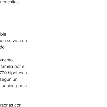
necesitas, 
ble 
 con su vida de 
do. 
omento, 
familia por el 
.700 hipotecas 
 según un 
uación por la 
ersonas con 