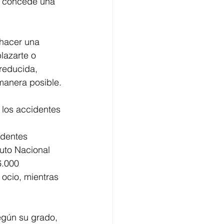
re concede una 
 hacer una 
lazarte o 
reducida, 
 manera posible.
 los accidentes 
dentes 
tuto Nacional 
6.000 
ocio, mientras 
gún su grado, 