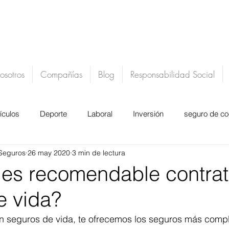
osotros
Compañías
Blog
Responsabilidad Social
ículos
Deporte
Laboral
Inversión
seguro de c
Seguros
26 may 2020
3 min de lectura
actu
belsue mediacion de seguros
 es recomendable contrat
e vida?
n seguros de vida, te ofrecemos los seguros más compl