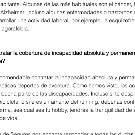
acitante. Algunas de las más habituales son el cáncer, la
l Alzheimer; incluso algunas enfermedades o trastornos
rollar una actividad laboral, por ejemplo, la esquizofren
a agorafobia.
ratar la cobertura de incapacidad absoluta y permanent
a?
comendable contratar la incapacidad absoluta y perman
racticas deportes de aventura. Como hemos visto, los a
 buena parte de las discapacidades. Incluso si te desp
bicicleta, o si eres un amante del running, deberías cont
orma, sea cual sea tu hobby, tendrás la tranquilidad de 
de vida.
 de Seguros nos encanta responder a todas las dudas