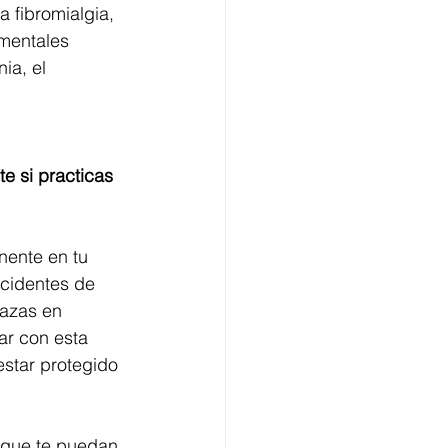
 fibromialgia, 
 mentales 
ia, el 
e si practicas 
ente en tu 
ccidentes de 
lazas en 
ar con esta 
estar protegido 
 que te puedan 