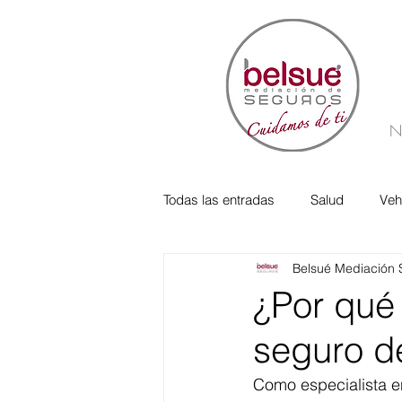
N
Todas las entradas
Salud
Veh
Belsué Mediación 
Responsabilidad Social
verif
¿Por qué
seguro d
Como especialista e