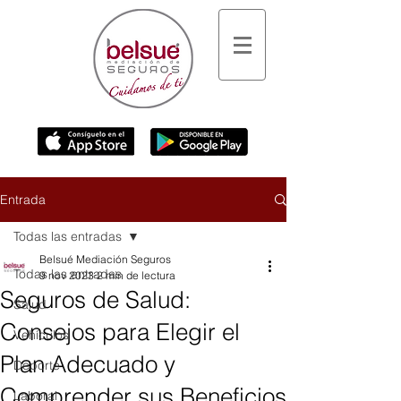
Entrada
Todas las entradas
Belsué Mediación Seguros
Todas las entradas
9 nov 2023
2 min de lectura
Seguros de Salud:
Salud
Consejos para Elegir el
Vehículos
Plan Adecuado y
Deporte
Comprender sus Beneficios
Laboral