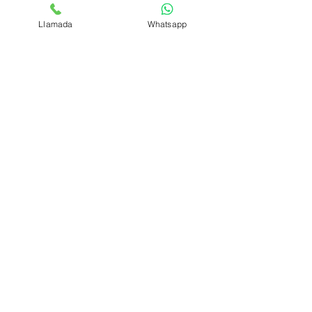
seguros de salud
estilo de vida
Salud
Llamada
Whatsapp
Ver todo
Entradas recientes