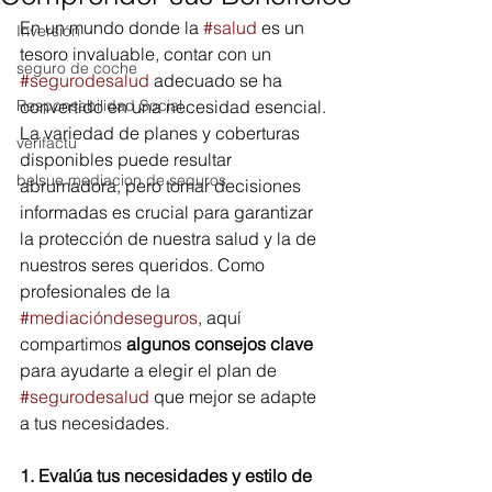
En un mundo donde la 
#salud
 es un 
Inversión
tesoro invaluable, contar con un 
seguro de coche
#segurodesalud
 adecuado se ha 
Responsabilidad Social
convertido en una necesidad esencial. 
La variedad de planes y coberturas 
verifactu
disponibles puede resultar 
belsue mediacion de seguros
abrumadora, pero tomar decisiones 
informadas es crucial para garantizar 
la protección de nuestra salud y la de 
nuestros seres queridos. Como 
profesionales de la 
#mediacióndeseguros
, aquí 
compartimos 
algunos consejos clave 
para ayudarte a elegir el plan de 
#segurodesalud
 que mejor se adapte 
a tus necesidades.
1. Evalúa tus necesidades y estilo de 