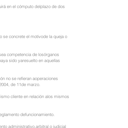
luirá en el cómputo delplazo de dos
o se concrete el motivode la queja o
 sea competencia de losórganos
 haya sido yaresuelto en aquellas
ión no se refieran aoperaciones
4/2004, de 11de marzo.
mismo cliente en relación alos mismos
 reglamento defuncionamiento.
o administrativo,arbitral o judicial