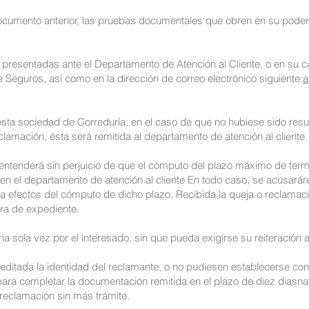
 documento anterior, las pruebas documentales que obren en su pod
resentadas ante el Departamento de Atención al Cliente, o en su cas
 Seguros, así como en la dirección de correo electrónico siguiente:
a
sta sociedad de Correduría, en el caso de que no hubiese sido resuel
reclamación, ésta será remitida al departamento de atención al cliente.
se entenderá sin perjuicio de que el cómputo del plazo máximo de te
en el departamento de atención al cliente En todo caso, se acusaráre
 a efectos del cómputo de dicho plazo. Recibida la queja o reclamac
ura de expediente.
a sola vez por el interesado, sin que pueda exigirse su reiteración a
editada la identidad del reclamante, o no pudiesen establecerse con
 para completar la documentación remitida en el plazo de diez díasna
o reclamación sin más trámite.