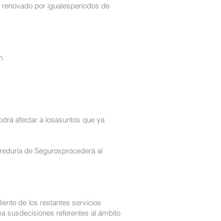
er renovado por igualesperiodos de
n.
podrá afectar a losasuntos que ya
orreduría de Segurosprocederá al
ente de los restantes servicios
a susdecisiones referentes al ámbito