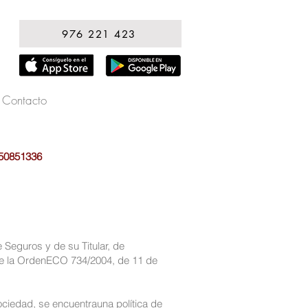
976 221 423
Contacto
50851336
 Seguros y de su Titular, de
5 de la OrdenECO 734/2004, de 11 de
ciedad, se encuentrauna política de