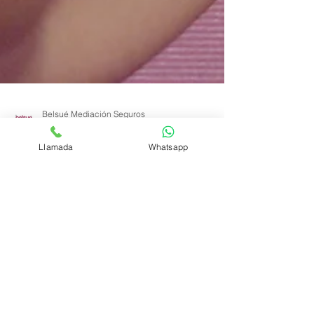
Llamada
Whatsapp
Belsué Mediación Seguros
30 sept 2020
3 min de lectura
¿Cómo elegir el mejor seguro de salud?
Los seguros de salud son un apoyo clave para
muchas personas y familias y elegirlos correctamente
es esencial para que cubran todas las...