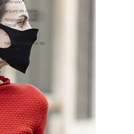
Inversión
seguro de coche
Responsabilidad
Social
verifactu
belsue mediacion de
seguros