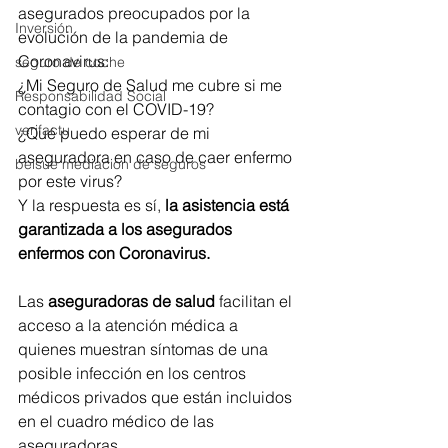
asegurados preocupados por la 
Inversión
evolución de la pandemia de 
Coronavirus: 
seguro de coche
¿Mi Seguro de Salud me cubre si me 
Responsabilidad Social
contagio con el COVID-19? 
verifactu
¿Qué puedo esperar de mi 
aseguradora en caso de caer enfermo 
belsue mediacion de seguros
por este virus? 
Y la respuesta es sí, 
la asistencia está 
garantizada a los asegurados 
enfermos con Coronavirus.
Las 
aseguradoras de salud 
facilitan el 
acceso a la atención médica a 
quienes muestran síntomas de una 
posible infección en los centros 
médicos privados que están incluidos 
en el cuadro médico de las 
aseguradoras.