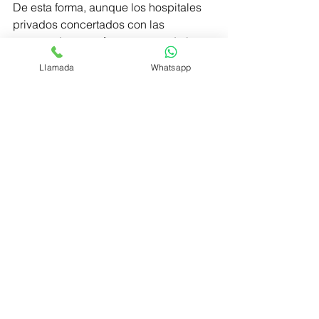
De esta forma, aunque los hospitales 
privados concertados con las 
aseguradoras no forman parte de la 
red pública, los protocolos que 
Llamada
Whatsapp
marcan las autoridades sanitarias en 
el tratamiento de posibles infectados 
son los mismos.
Belsué Mediación de Seguros.
#Cuidamosdeti
seguro privado
seguro de salud
zaragoza
medico privado
salud
coronavirus
cuadro medico
Salud