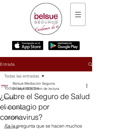
Entrada
Todas las entradas
Belsué Mediación Seguros
Todas las entradas
24 sept 2020
2 min de lectura
¿Cubre el Seguro de Salud
Salud
el contagio por
Vehículos
coronavirus?
Deporte
Es la pregunta que se hacen muchos 
Laboral