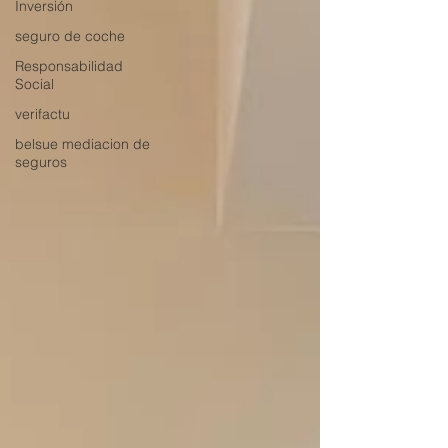
Inversión
seguro de coche
Responsabilidad
Social
verifactu
belsue mediacion de
seguros