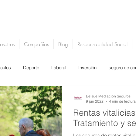
osotros
Compañías
Blog
Responsabilidad Social
ículos
Deporte
Laboral
Inversión
seguro de co
actu
belsue mediacion de seguros
Belsué Mediación Seguros
9 jun 2022
4 min de lectura
Rentas vitalicia
Tratamiento y se
Los seguros de rentas vitalic