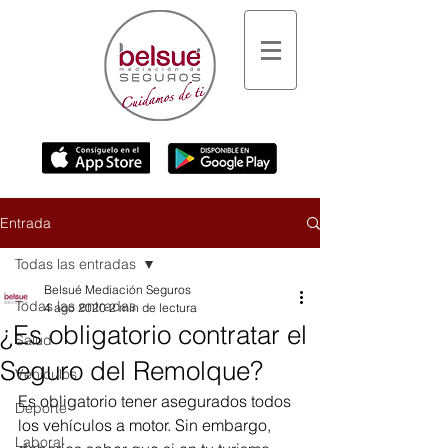
Entrada
Todas las entradas
Belsué Mediación Seguros
Todas las entradas
4 ago 2020
2 min de lectura
¿Es obligatorio contratar el
Salud
Seguro del Remolque?
Vehículos
Es obligatorio tener asegurados todos 
Deporte
los vehículos a motor. Sin embargo, 
Laboral