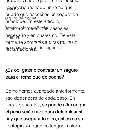
deberías saber que si en tu turismo 
llevas enganchado un remolque, 
Inversión
puede que necesites un seguro de 
seguro de coche
remolque. En este artículo, 
Responsabilidad Social
analizaremos en qué casos es 
necesario y en cuáles no. De esta 
verifactu
forma, te ahorrarás futuras multas o 
belsue mediacion de seguros
reclamaciones.
¿Es obligatorio contratar un seguro 
para el remolque de coche?
Como hemos avanzado anteriormente, 
eso dependerá de cada caso. En 
líneas generales, 
se puede afirmar que 
el peso será clave para determinar si 
hay que asegurarlo o no, así como su 
tipología
.
 Aunque no tengan motor, el 