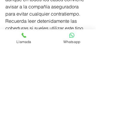
avisar a la compañía aseguradora 
para evitar cualquier contratiempo. 
Recuerda leer detenidamente las 
coberturas si sueles utilizar este tipo 
de enganches en tu vehículo.
Llamada
Whatsapp
Leer la letra pequeña es fundamental 
para ser consciente de tus derechos y 
obligaciones.
Consulta a un profesional como 
Belsué Mediador de Seguros y conoce 
por lo que estás pagando.
#Cuidamosdeti
.
Vehículos