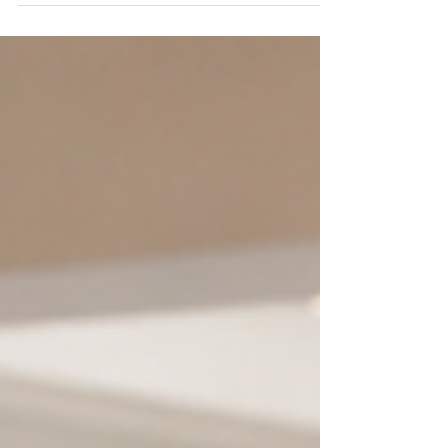
cambios bruscos de temperatura, muchas viviendas
empiezan a mostrar señales que no conviene ignorar:
una mancha en el techo, pintura que se levanta, olor a
cerrado, moho en una esquina o un rodapié que se
abomba sin explicación aparente.