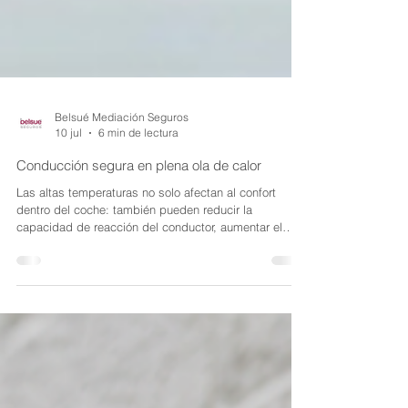
Belsué Mediación Seguros
10 jul
6 min de lectura
Conducción segura en plena ola de calor
Las altas temperaturas no solo afectan al confort
dentro del coche: también pueden reducir la
capacidad de reacción del conductor, aumentar el
consumo de combustible y provocar averías
mecánicas. En plena ola de calor, revisar el vehículo,
planificar bien los desplazamientos y contar con un
seguro de coche adecuado puede marcar la diferencia
entre un viaje tranquilo y un imprevisto en carretera.